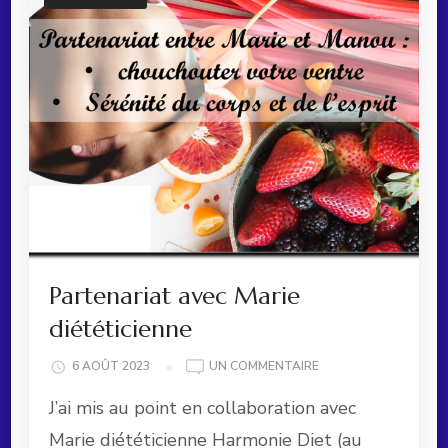
Partenariat avec Marie
diététicienne
SUR
6 AOÛT 2023
UN COMMENTAIRE
PARTENARIAT
J’ai mis au point en collaboration avec
AVEC
MARIE
Marie diététicienne Harmonie Diet (au